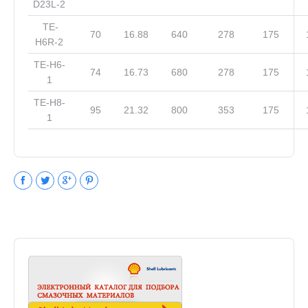
D23L-2
TE-
70
16.88
640
278
175
H6R-2
TE-H6-
74
16.73
680
278
175
1
TE-H8-
95
21.32
800
353
175
1
Facebook
Twitter
Google+
Pinterest