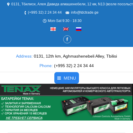
0131, Тбилиси, Алея Давида агмашенебели, 12 км, N13 (возле посольс
(+995 32) 2 24 34 44
info@tdctrade.ge
Mon-Sat 9:30 - 18:30
Address:
0131, 12th km, Aghmashenebeli Alley, Tbilisi
Phone:
(+995 32) 2 24 34 44
MENU
Главная
О нас
Продукты
Партнеры