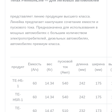
Tenax PremiumLine — Для легковых автомобилей
представляет линию продукции высшего класса.
Линейка предлагает наилучшее сочетание емкости и
пускового тока. Предназначена для использования в
мощных автомобилях с большим количеством
электропотребителей, дизельных автомобилях,
автомобилях премиум класса.
пусковой
Емкость
вес
длинна
ширина
в
продукт
ток
(А/ч)
(Кг)
(мм)
(мм)
(Амп)
TE-H5-
60
14.34
540
242
175
1
TE-
60
14.34
540
242
175
H5R-1
TE-
60
14.47
510
232
173