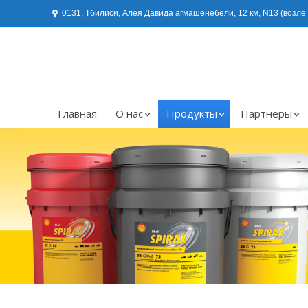
0131, Тбилиси, Алея Давида агмашенебели, 12 км, N13 (возл
Главная
О нас
Продукты
Партнеры