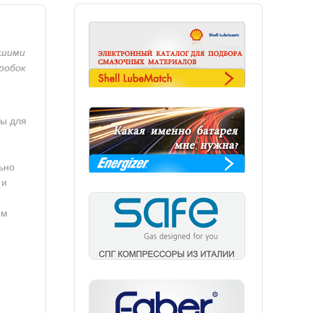
йшими
робок
ы для
ьно
 и
ым