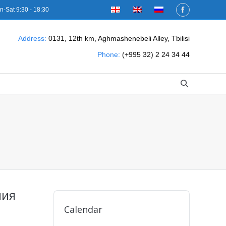
n-Sat 9:30 - 18:30
Address:
0131, 12th km, Aghmashenebeli Alley, Tbilisi
Phone:
(+995 32) 2 24 34 44
ния
Calendar