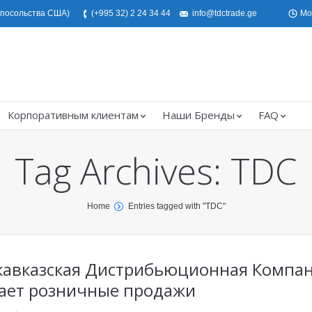
е посольства США)
(+995 32) 2 24 34 44
info@tdctrade.ge
Mo
Корпоративным клиентам
Наши Бренды
FAQ
Tag Archives:
TDC
Home
Entries tagged with "TDC"
кавказская Дистрибьюционная Компа
ает розничные продажи