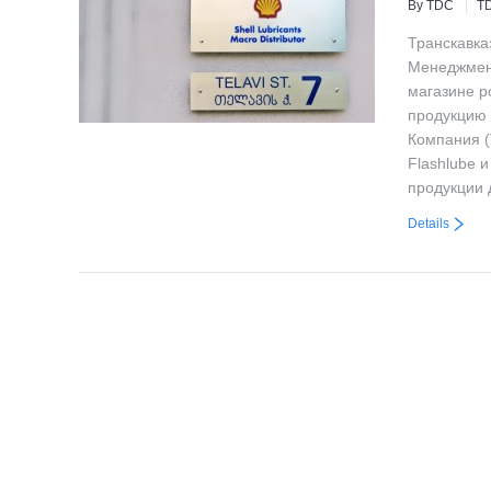
By TDC
T
Транскавка
Менеджмент
магазине р
продукцию 
Компания (
Flashlube 
продукции 
Details