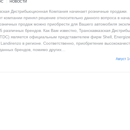
DC
НОВОСТИ
зская Дистрибьюционная Компания начинает розничные продажи.
 компании принял решение относительно данного вопроса в начал
озничных продаж можно приобрести для Вашего автомобиля экскл
5 различных брендов. Как Вам известно, Транскавказская Дистриб
TDC) является официальным представителем фирм Shell, Energizer
и Landirenzo в регионе. Соответственно, приобретение высококачес
данных брендов, помимо других…
Август 1