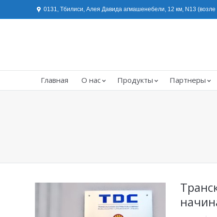
0131, Тбилиси, Алея Давида агмашенебели, 12 км, N13 (возл
Главная
О нас
Продукты
Партнеры
You are here:
Транс
начин