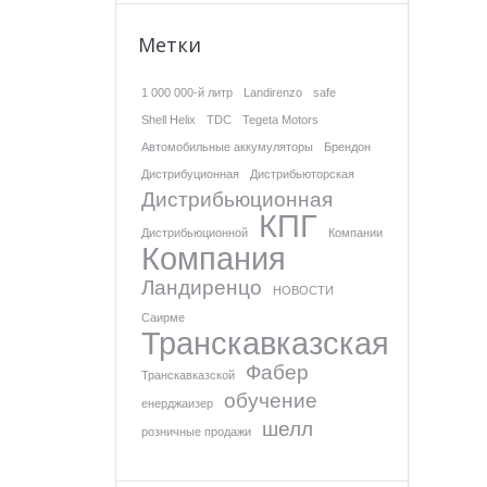
Метки
1 000 000-й литр
Landirenzo
safe
Shell Helix
TDC
Tegeta Motors
Автомобильные аккумуляторы
Брендон
Дистрибуционная
Дистрибьюторская
Дистрибьюционная
КПГ
Дистрибьюционной
Компании
Компания
Ландиренцо
НОВОСТИ
Саирме
Транскавказская
Фабер
Транскавказской
обучение
енерджаизер
шелл
розничные продажи