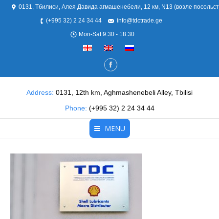
0131, Тбилиси, Алея Давида агмашенебели, 12 км, N13 (возле посольс
(+995 32) 2 24 34 44
info@tdctrade.ge
Mon-Sat 9:30 - 18:30
Address:
0131, 12th km, Aghmashenebeli Alley, Tbilisi
Phone:
(+995 32) 2 24 34 44
MENU
Главная
О нас
Продукты
Партнеры