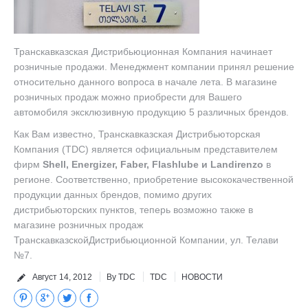
Корпоративным клиентам
Наши Бренды
Транскавказская Дистрибьюционная Компания начинает
розничные продажи. Менеджмент компании принял решение
FAQ
относительно данного вопроса в начале лета. В магазине
розничных продаж можно приобрести для Вашего
автомобиля эксклюзивную продукцию 5 различных брендов.
Как Вам известно, Транскавказская Дистрибьюторская
Компания (TDC) является официальным представителем
фирм
Shell, Energizer, Faber, Flashlube и Landirenzo
в
регионе. Соответственно, приобретение высококачественной
продукции данных брендов, помимо других
дистрибьюторских пунктов, теперь возможно также в
магазине розничных продаж
ТранскавказскойДистрибьюционной Компании, ул. Телави
№7.
Август 14, 2012
By TDC
TDC
НОВОСТИ
Pinterest
Google+
Twitter
Facebook