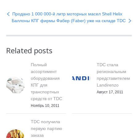
Продано 1 000 000-й литр моторных масел Shell Helix
Баллоны КПГ фирмы Фабер (Faber) уже на складе TDC
Related posts
Полный
TDC стала
ассортимент
региональным
оборудования
представителем
КПГ для
Landirenzo
транспортных
Август 17, 2011
средств от TDC
Ноябрь 10, 2011
TDC получила
первую партию
заказа