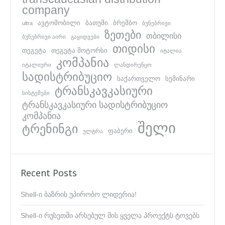
company
ავტომობილი
ბათუმი
ბრემბო
ultra
ბუნებრივი
ზეთები
თბილისი
ბუნებრივი აირი
გაყიდვები
თიდისი
თეგეტა
თეგეტა მოტორსი
იტალია
კომპანია
იტალიური
ლანდირენცო
სადისტრიბუციო
საქართველო
სემინარი
ტრანსკავკასიური
სისტემები
ტრანსკავკასიური სადისტრიბუციო
კომპანია
შელი
ტრენინგი
ფაბერი
ულტრა
Recent Posts
Shell-ი ბაზრის უპირობო ლიდერია!
Shell-ი რუსეთში არსებულ მის ყველა პროექტს ტოვებს