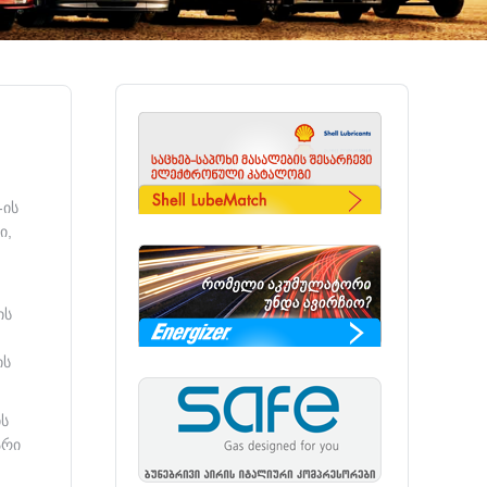
-ის
ი,
ის
ის
ს
არი