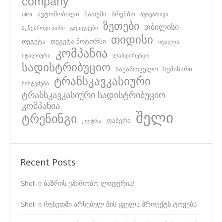
company
ავტომობილი
ბათუმი
ბრემბო
ultra
ბუნებრივი
ზეთები
თბილისი
ბუნებრივი აირი
გაყიდვები
თიდისი
თეგეტა
თეგეტა მოტორსი
იტალია
კომპანია
იტალიური
ლანდირენცო
სადისტრიბუციო
საქართველო
სემინარი
ტრანსკავკასიური
სისტემები
ტრანსკავკასიური სადისტრიბუციო
კომპანია
შელი
ტრენინგი
ფაბერი
ულტრა
Recent Posts
Shell-ი ბაზრის უპირობო ლიდერია!
Shell-ი რუსეთში არსებულ მის ყველა პროექტს ტოვებს