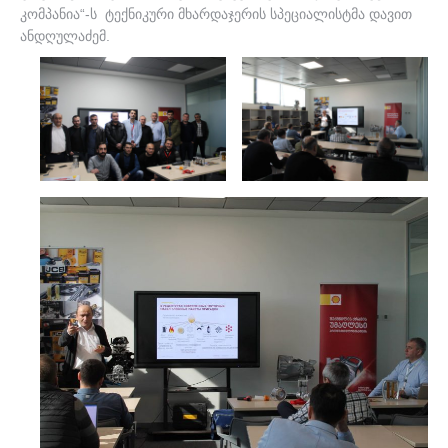
კომპანია“-ს ტექნიკური მხარდაჯერის სპეციალისტმა დავით
პარტნიორები
ანდღულაძემ.
კორპ. კლიენტებისთვის
ჩვენი ბრენდები
კონტაქტი