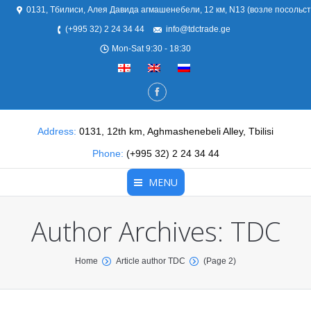
0131, Тбилиси, Алея Давида агмашенебели, 12 км, N13 (возле посольс
(+995 32) 2 24 34 44
info@tdctrade.ge
Mon-Sat 9:30 - 18:30
Address:
0131, 12th km, Aghmashenebeli Alley, Tbilisi
Phone:
(+995 32) 2 24 34 44
MENU
Author Archives:
TDC
Главная
О нас
You are here:
Home
Article author TDC
(Page 2)
Продукты
Партнеры