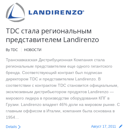
Корпоративным клиентам
Наши Бренды
TDC стала региональным
FAQ
представителем Landirenzo
By TDC
НОВОСТИ
Транскавказская Дистрибуционная Компания стала
региональным представителем еще одного гигантского
бренда. Соответствующий контракт был подписан
директором TDC и представителем Landirenzo. В
соответствии с контрактом TDC становится официальным,
эксклюзивным дистрибьютором продуктов Landirenzo —
мирового лидера в производстве оборудования КПГ в
Грузии. Landirenzo владеет 46% доли на мировом рынке. С
главным оффисом в Италии, компания была основана в
1954…
Август 17, 2011
Details