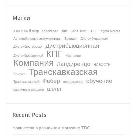
Метки
1 000 000-й литр
Landirenzo
safe
Shell Helix
TDC
Tegeta Motors
Автомобильные аккумуляторы
Брендон
Дистрибуционная
Дистрибьюционная
Дистрибьюторская
КПГ
Дистрибьюционной
Компании
Компания
Ландиренцо
НОВОСТИ
Транскавказская
Саирме
Фабер
обучение
Транскавказской
енерджаизер
шелл
розничные продажи
Recent Posts
Новшества в розничном магазине TDC