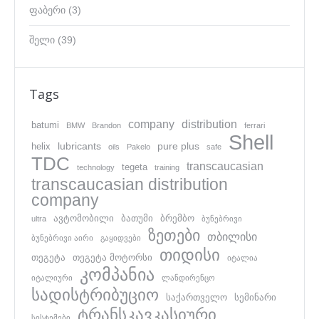
ფაბერი
(3)
შელი
(39)
Tags
company
distribution
batumi
BMW
Brandon
ferrari
Shell
lubricants
pure plus
helix
oils
Pakelo
safe
TDC
transcaucasian
tegeta
technology
training
transcaucasian distribution
company
ავტომობილი
ბათუმი
ბრემბო
ultra
ბუნებრივი
ზეთები
თბილისი
ბუნებრივი აირი
გაყიდვები
თიდისი
თეგეტა
თეგეტა მოტორსი
იტალია
კომპანია
იტალიური
ლანდირენცო
სადისტრიბუციო
საქართველო
სემინარი
ტრანსკავკასიური
სისტემები