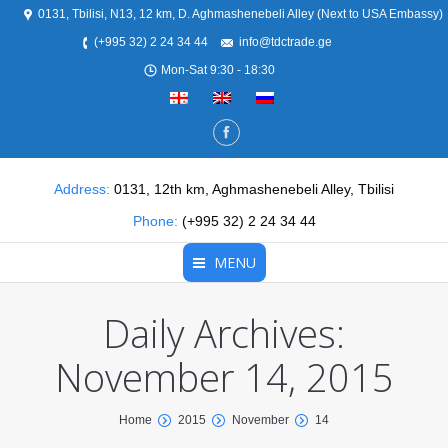
0131, Tbilisi, N13, 12 km, D. Aghmashenebeli Alley (Next to USA Embassy)
(+995 32) 2 24 34 44
info@tdctrade.ge
Mon-Sat 9:30 - 18:30
Address:
0131, 12th km, Aghmashenebeli Alley, Tbilisi
Phone:
(+995 32) 2 24 34 44
MENU
Daily Archives:
მთავარი
ჩვენ შესახებ
November 14, 2015
პროდუქცია
You are here:
Home
2015
November
14
სერვისები